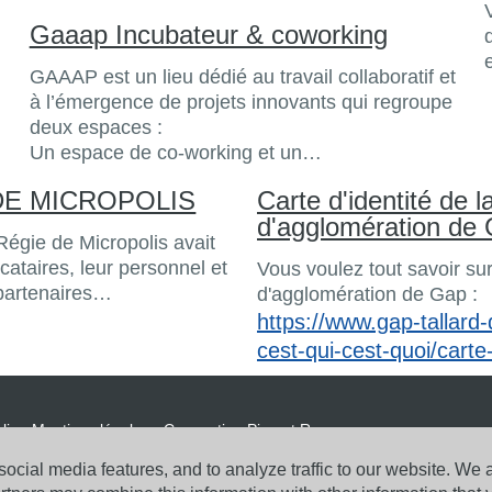
Gaaap Incubateur & coworking
GAAAP est un lieu dédié au travail collaboratif et
à l’émergence de projets innovants qui regroupe
deux espaces :
Un espace de co-working et un…
DE MICROPOLIS
Carte d'identité de
d'agglomération de
a Régie de Micropolis avait
ocataires, leur personnel et
Vous voulez tout savoir s
partenaires…
d'agglomération de Gap :
https://www.gap-tallard-d
cest-qui-cest-quoi/carte
lis -
Mentions légales
-
Conception Piment Rouge
ocial media features, and to analyze traffic to our website. We 