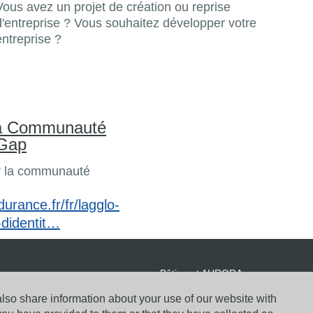
Vous avez un projet de création ou reprise
d'entreprise ? Vous souhaitez développer votre
entreprise ?
 la Communauté
 Gap
ur la communauté
urance.fr/fr/lagglo-
-didentit…
Bâtiment AURORA
Belle Aureille 05000 GAP
also share information about your use of our website with
Tél. :
+33(0) 4 92 53 21 00