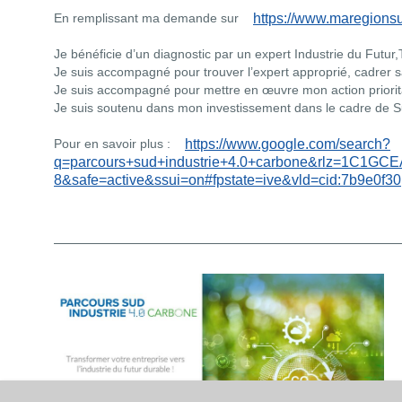
En remplissant ma demande sur
https://www.maregionsu
Je bénéficie d’un diagnostic par un expert Industrie du Futur
Je suis accompagné pour trouver l’expert approprié, cadrer s
Je suis accompagné pour mettre en œuvre mon action priorita
Je suis soutenu dans mon investissement dans le cadre de 
Pour en savoir plus :
https://www.google.com/search?
q=parcours+sud+industrie+4.0+carbone&rlz=1
8&safe=active&ssui=on#fpstate=ive&vld=cid:7b9e0f3